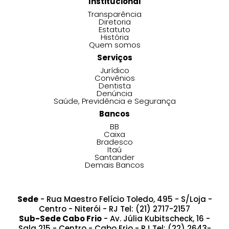
Institucional
Transparência
Diretoria
Estatuto
História
Quem somos
Serviços
Jurídico
Convênios
Dentista
Denúncia
Saúde, Previdência e Segurança
Bancos
BB
Caixa
Bradesco
Itaú
Santander
Demais Bancos
Sede
- Rua Maestro Felício Toledo, 495 - S/Loja -
Centro - Niterói - RJ Tel: (21) 2717-2157
Sub-Sede Cabo Frio
- Av. Júlia Kubitscheck, 16 -
Sala 215 - Centro - Cabo Frio - RJ Tel: (22) 2643-