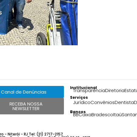
Institucional
Transparência
Diretoria
Estat
Canal de Denúncias
Serviços
Jurídico
Convênios
Dentista
D
RECEBA NOSSA
NEWSLETTER
Bancos
BB
Caixa
Bradesco
Itaú
Santa
 - Niterói - RJ Tel: (21) 2717-2157