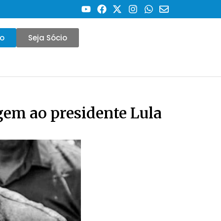
co
Seja Sócio
gem ao presidente Lula