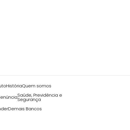
uto
História
Quem somos
Saúde, Previdência e
enúncia
Segurança
nder
Demais Bancos