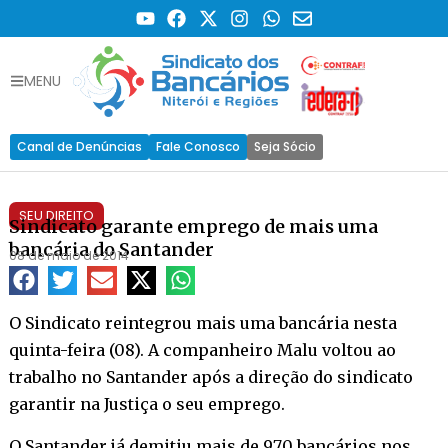
MENU
Canal de Denúncias
Fale Conosco
Seja Sócio
SEU DIREITO
Sindicato garante emprego de mais uma
bancária do Santander
08 de maio de 2014
O Sindicato reintegrou mais uma bancária nesta
quinta-feira (08). A companheiro Malu voltou ao
trabalho no Santander após a direção do sindicato
garantir na Justiça o seu emprego.
O Santander já demitiu mais de 970 bancários nos