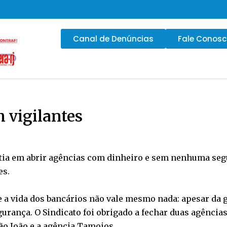
Canal de Denúncias
Fale Conos
m vigilantes
sistia em abrir agências com dinheiro e sem nenhuma se
es.
 a vida dos bancários não vale mesmo nada: apesar da gr
rança. O Sindicato foi obrigado a fechar duas agência
 São João e a agência Tamoios.