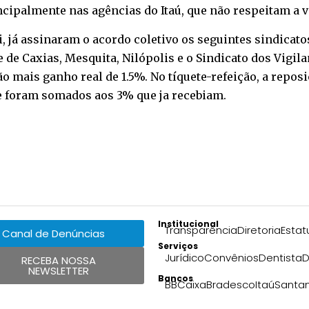
ncipalmente nas agências do Itaú, que não respeitam a v
, já assinaram o acordo coletivo os seguintes sindicatos
e de Caxias, Mesquita, Nilópolis e o Sindicato dos Vigila
o mais ganho real de 1.5%. No tíquete-refeição, a reposi
ue foram somados aos 3% que ja recebiam.
Institucional
Transparência
Diretoria
Estat
Canal de Denúncias
Serviços
Jurídico
Convênios
Dentista
D
RECEBA NOSSA
NEWSLETTER
Bancos
BB
Caixa
Bradesco
Itaú
Santa