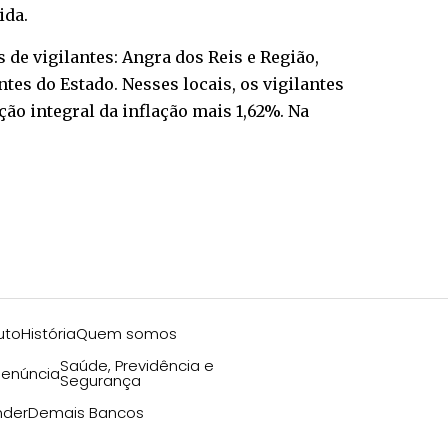
ida.
 de vigilantes: Angra dos Reis e Região,
ntes do Estado. Nesses locais, os vigilantes
ção integral da inflação mais 1,62%. Na
uto
História
Quem somos
Saúde, Previdência e
enúncia
Segurança
nder
Demais Bancos