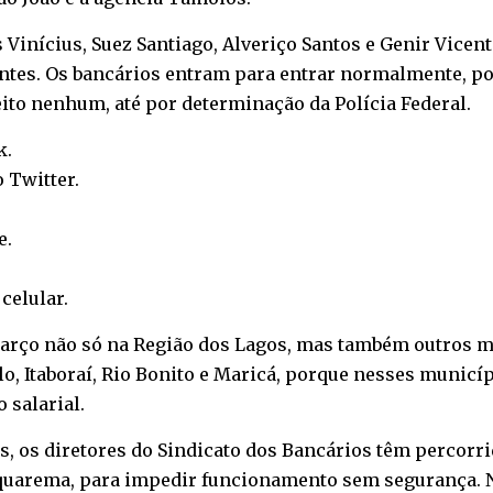
us Vinícius, Suez Santiago, Alveriço Santos e Genir Vic
entes. Os bancários entram para entrar normalmente, po
eito nenhum, até por determinação da Polícia Federal.
k
.
o
Twitter
.
e
.
o
celular
.
março não só na Região dos Lagos, mas também outros mu
o, Itaboraí, Rio Bonito e Maricá, porque nesses municíp
 salarial.
tes, os diretores do Sindicato dos Bancários têm percor
Saquarema, para impedir funcionamento sem segurança. 