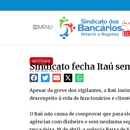
MENU
NOTÍCIAS
Sindicato fecha Itaú se
25 de abril de 2011
Apesar da greve dos vigilantes, o Itaú in
desrespeito à vida de funcionários e client
O Itaú não cansa de comprovar que para ele
agências com dinheiro e sem nenhuma segu
terça-feira, 19 de abril: a agência Barra de