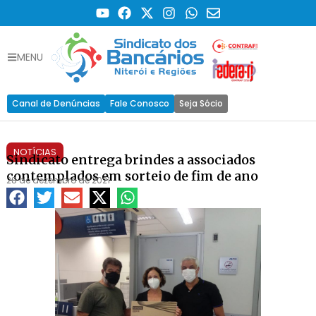
MENU
Canal de Denúncias
Fale Conosco
Seja Sócio
NOTÍCIAS
Sindicato entrega brindes a associados
contemplados em sorteio de fim de ano
28 de dezembro de 2021