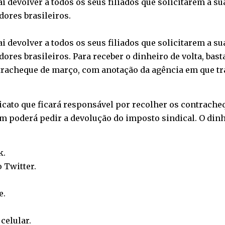
i devolver a todos os seus filiados que solicitarem a su
ores brasileiros.
i devolver a todos os seus filiados que solicitarem a su
res brasileiros. Para receber o dinheiro de volta, bas
ontracheque de março, com anotação da agência em que tr
cato que ficará responsável por recolher os contracheque
m poderá pedir a devolução do imposto sindical. O dinhe
k
.
o
Twitter
.
e
.
o
celular
.