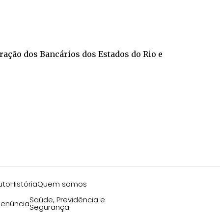
eração dos Bancários dos Estados do Rio e
uto
História
Quem somos
Saúde, Previdência e
enúncia
Segurança