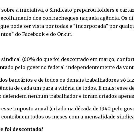
sobre a iniciativa, o Sindicato preparou folders e carta
 recolhimento dos contracheques naquela agência. Os 
(que pode ser vista por todas e “incorporada” por qual
entos” do
Facebook
e do
Orkut
.
o sindical (60% do que foi descontado em março, confo
ntado pelo governo federal independentemente da vonta
 dos bancários e de todos os demais trabalhadores só fa
iência de cada um para a vitória de todos. E mais: esse 
não defendem nenhum trabalhador e foram criados apenas
 esse imposto anual (criado na década de 1940 pelo gover
, contribuem todos os meses com a mensalidade sindica
e foi descontado?