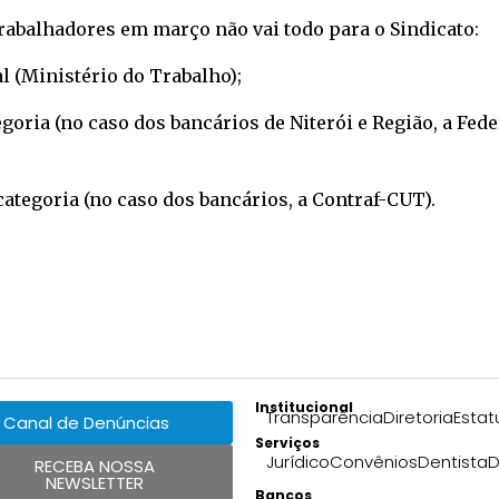
trabalhadores em março não vai todo para o Sindicato:
 (Ministério do Trabalho);
egoria (no caso dos bancários de Niterói e Região, a Fed
ategoria (no caso dos bancários, a Contraf-CUT).
Institucional
Transparência
Diretoria
Estat
Canal de Denúncias
Serviços
Jurídico
Convênios
Dentista
D
RECEBA NOSSA
NEWSLETTER
Bancos