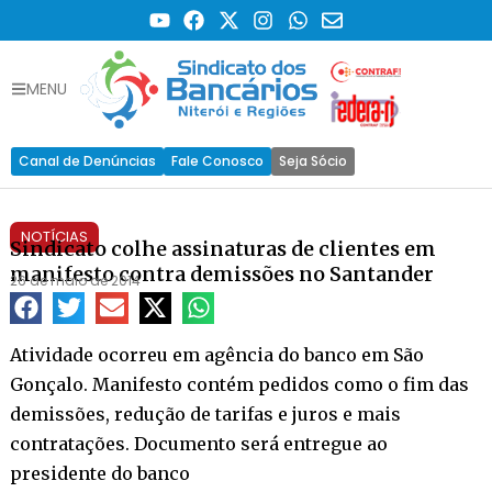
MENU
Canal de Denúncias
Fale Conosco
Seja Sócio
NOTÍCIAS
Sindicato colhe assinaturas de clientes em
manifesto contra demissões no Santander
26 de maio de 2014
Atividade ocorreu em agência do banco em São
Gonçalo. Manifesto contém pedidos como o fim das
demissões, redução de tarifas e juros e mais
contratações. Documento será entregue ao
presidente do banco