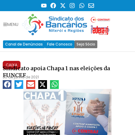
MENU
Canal de Denúncias
Fale Conosco
Seja Sócio
CAIXA
Sindicato apoia Chapa 1 nas eleições da
FUNCEF
30 de junho de 2021