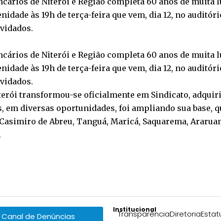
ancários de Niterói e Região completa 60 anos de muita l
nidade às 19h de terça-feira que vem, dia 12, no auditór
nvidados.
ancários de Niterói e Região completa 60 anos de muita l
nidade às 19h de terça-feira que vem, dia 12, no auditór
nvidados.
erói transformou-se oficialmente em Sindicato, adquiri
, em diversas oportunidades, foi ampliando sua base, qu
o, Casimiro de Abreu, Tanguá, Maricá, Saquarema, Araruam
.
Institucional
Transparência
Diretoria
Estat
Canal de Denúncias