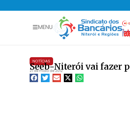
MENU
NOTÍCIAS
Seeb-Niterói vai fazer p
21 de maio de 2012