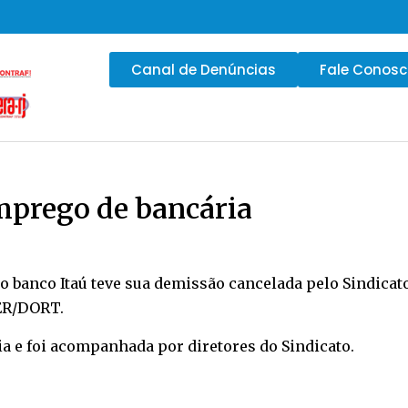
Canal de Denúncias
Fale Conos
mprego de bancária
 banco Itaú teve sua demissão cancelada pelo Sindicato
LER/DORT.
ia e foi acompanhada por diretores do Sindicato.