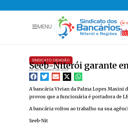
MENU
SINDICATO CIDADÃO
Seeb-Niterói garante e
28 de fevereiro de 2014
A bancária Vivian da Palma Lopes Masini do
provou que a funcionária é portadora de 
A bancária voltou ao trabalho na sua agênc
Seeb-Nit