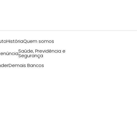
uto
História
Quem somos
Saúde, Previdência e
enúncia
Segurança
nder
Demais Bancos