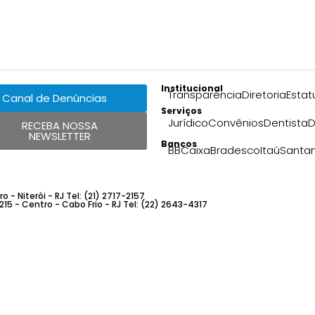
Institucional
Transparência
Diretoria
Estat
Canal de Denúncias
Serviços
Jurídico
Convênios
Dentista
D
RECEBA NOSSA
NEWSLETTER
Bancos
BB
Caixa
Bradesco
Itaú
Santa
 - Niterói - RJ Tel: (21) 2717-2157
 215 - Centro - Cabo Frio - RJ Tel: (22) 2643-4317