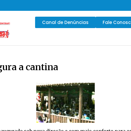
Canal de Denúncias
Fale Conos
ura a cantina