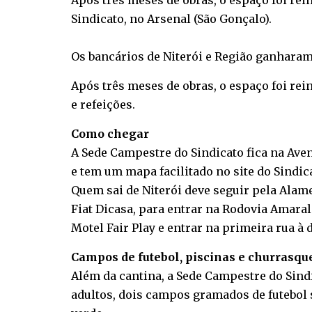
Após três meses de obras, o espaço foi re
Sindicato, no Arsenal (São Gonçalo).
Os bancários de Niterói e Região ganharam
Após três meses de obras, o espaço foi re
e refeições.
Como chegar
A Sede Campestre do Sindicato fica na Ave
e tem um mapa facilitado no site do Sindi
Quem sai de Niterói deve seguir pela Alame
Fiat Dicasa, para entrar na Rodovia Amaral 
Motel Fair Play e entrar na primeira rua à d
Campos de futebol, piscinas e churrasqu
Além da cantina, a Sede Campestre do Sind
adultos, dois campos gramados de futebol 