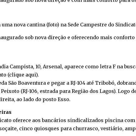
inaugurado sob nova direção e com mais conforto para 
 uma nova cantina (foto) na Sede Campestre do Sindicat
inaugurado sob nova direção e oferecendo mais conforto
ndia Campista, 10, Arsenal, aparece como letra F na bu
cato
(clique aqui).
da São Boaventura e pegar a RJ-104 até Tribobó, dobrand
Peixoto (RJ-106, estrada para Região dos Lagos). Logo d
ireita, ao lado do posto Esso.
eiras
icato oferece aos bancários sindicalizados piscina com
soçaite, cinco quiosques para churrasco, vestiário, am