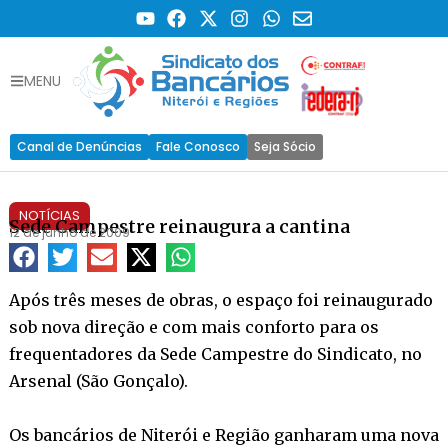
MENU
Canal de Denúncias
Fale Conosco
Seja Sócio
NOTÍCIAS
Sede Campestre reinaugura a cantina
12 de junho de 2009
Após três meses de obras, o espaço foi reinaugurado
sob nova direção e com mais conforto para os
frequentadores da Sede Campestre do Sindicato, no
Arsenal (São Gonçalo).
Os bancários de Niterói e Região ganharam uma nova