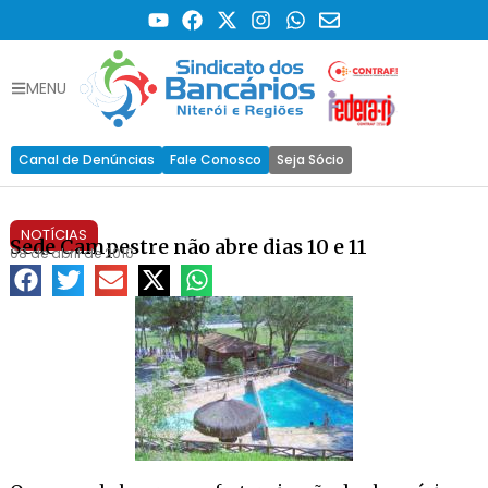
MENU
Canal de Denúncias
Fale Conosco
Seja Sócio
NOTÍCIAS
Sede Campestre não abre dias 10 e 11
08 de abril de 2010