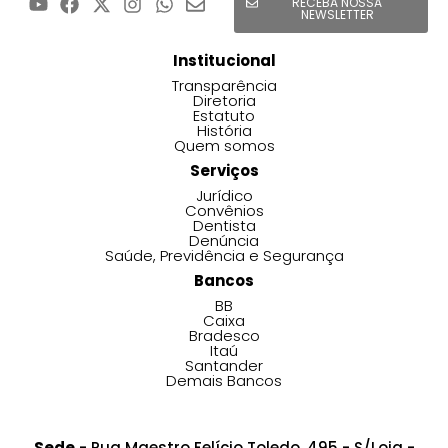
RECEBA NOSSA
NEWSLETTER
Institucional
Transparência
Diretoria
Estatuto
História
Quem somos
Serviços
Jurídico
Convênios
Dentista
Denúncia
Saúde, Previdência e Segurança
Bancos
BB
Caixa
Bradesco
Itaú
Santander
Demais Bancos
Sede
- Rua Maestro Felício Toledo, 495 - S/Loja -