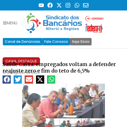
MENU
Canal de Denúncias
Fale Conosco
Seja Sócio
CAIXA
,
DESTAQUE
Saúde Caixa: empregados voltam a defender
reajuste zero e fim do teto de 6,5%
15 de agosto de 2025