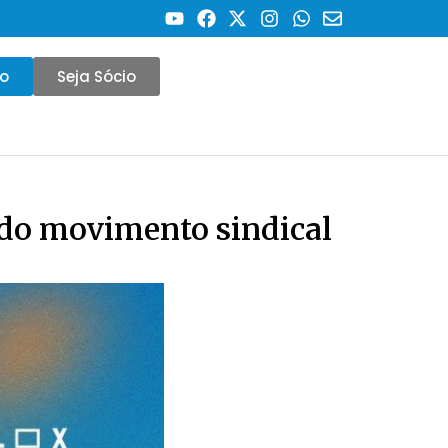
co
Seja Sócio
 do movimento sindical