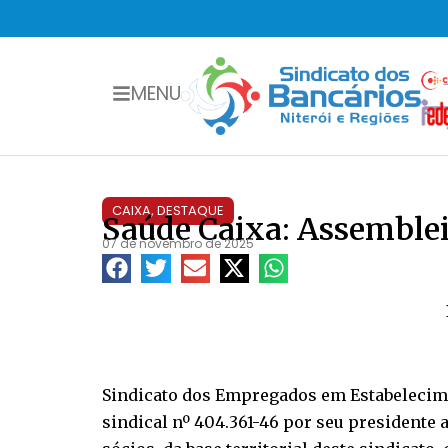
MENU
CAIXA
,
DESTAQUE
Saúde Caixa: Assemblei
07 de novembro de 2025
Sindicato dos Empregados em Estabelecimen
sindical nº 404.361-46 por seu presidente 