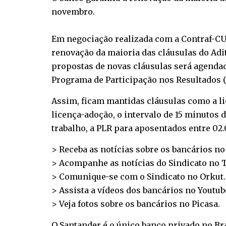
novembro.
Em negociação realizada com a Contraf-CUT 
renovação da maioria das cláusulas do Adi
propostas de novas cláusulas será agendada
Programa de Participação nos Resultados (
Assim, ficam mantidas cláusulas como a li
licença-adoção, o intervalo de 15 minutos d
trabalho, a PLR para aposentados entre 02.0
> Receba as notícias sobre os bancários n
> Acompanhe as notícias do Sindicato no
T
> Comunique-se com o Sindicato no
Orkut
.
> Assista a vídeos dos bancários no
Youtub
> Veja fotos sobre os bancários no
Picasa
.
O Santander é o único banco privado no Bra