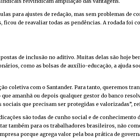
sindicais reivindicam ampliação das vantagens.
as para ajustes de redação, mas sem problemas de co
, ficou de reavaliar todas as pendências. A rodada foi 
ostas de inclusão no aditivo. Muitas delas são hoje be
onários, como as bolsas de auxílio-educação, a ajuda soc
ção coletiva com o Santander. Para tanto, queremos tr
o que amanhã ou depois qualquer gestor do banco resol
s sociais que precisam ser protegidas e valorizadas”, re
icações são todas de cunho social e de conhecimento do
tar também para os trabalhadores brasileiros, não como
 empresa porque agrega valor pela boa prática de govern