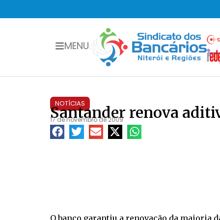
MENU
NOTÍCIAS
Santander renova aditi
17 de novembro de 2009
O banco garantiu a renovação da maioria da