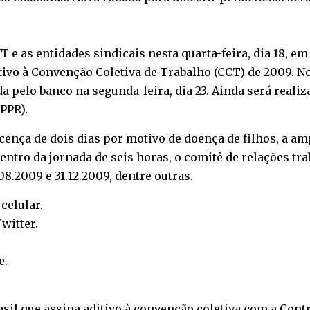
e as entidades sindicais nesta quarta-feira, dia 18, em
tivo à Convenção Coletiva de Trabalho (CCT) de 2009. No
 pelo banco na segunda-feira, dia 23. Ainda será realiz
PPR).
cença de dois dias por motivo de doença de filhos, a a
entro da jornada de seis horas, o comitê de relações tr
8.2009 e 31.12.2009, dentre outras.
o
celular
.
witter
.
e
.
sil que assina aditivo à convenção coletiva com a Contr