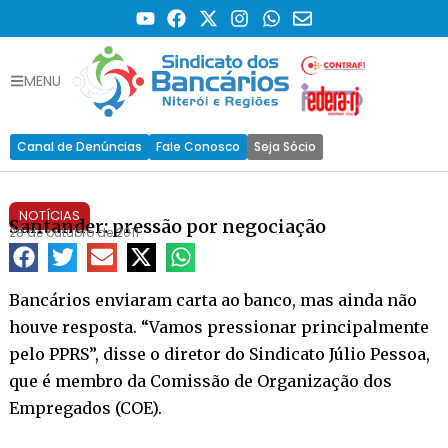
MENU
Canal de Denúncias
Fale Conosco
Seja Sócio
NOTÍCIAS
Santander: pressão por negociação
28 de outubro de 2011
Bancários enviaram carta ao banco, mas ainda não
houve resposta. “Vamos pressionar principalmente
pelo PPRS”, disse o diretor do Sindicato Júlio Pessoa,
que é membro da Comissão de Organização dos
Empregados (COE).