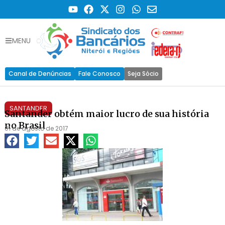
MENU
Canal de Denúncias
Fale Conosco
Seja Sócio
SANTANDER
Santander obtém maior lucro de sua história
no Brasil
01 de agosto de 2017