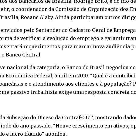
tos dos Bancários de Brasília, Rodrigo Brito, e do Rio de
hr, o coordenador da Comissão de Organização dos Em
Brasília, Rosane Alaby. Ainda participaram outros dirige
os enviados pelo Santander ao Cadastro Geral de Empre
orma de verificar a evolução do emprego e garantir tr
esentará requerimentos para marcar nova audiência pú
o Banco Central.
ve nacional da categoria, o Banco do Brasil negociou c
xa Econômica Federal, 5 mil em 2010. “Qual é a contribu
 bancárias e o atendimento aos clientes e à população
rme passivo trabalhista exige uma resposta concreta do
da Subseção do Dieese da Contraf-CUT, mostrando dado
íodo do ano passado. “Houve crescimento em ativos, ope
do e lucro líquido” apontou.