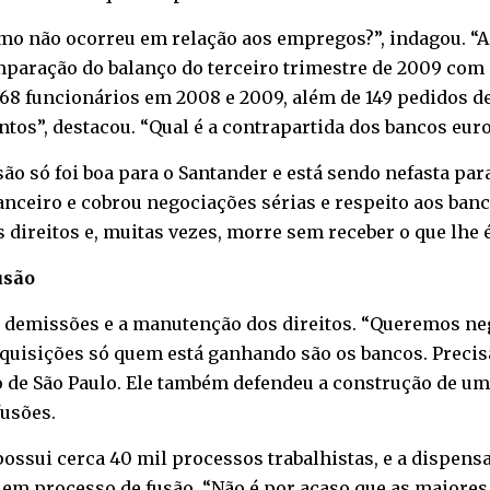
o não ocorreu em relação aos empregos?”, indagou. “Ap
omparação do balanço do terceiro trimestre de 2009 com
68 funcionários em 2008 e 2009, além de 149 pedidos d
tos”, destacou. “Qual é a contrapartida dos bancos eur
ão só foi boa para o Santander e está sendo nefasta para
nceiro e cobrou negociações sérias e respeito aos banc
s direitos e, muitas vezes, morre sem receber o que lhe 
usão
 demissões e a manutenção dos direitos. “Queremos ne
 aquisições só quem está ganhando são os bancos. Prec
ato de São Paulo. Ele também defendeu a construção de u
usões.
ossui cerca 40 mil processos trabalhistas, e a dispens
em processo de fusão. “Não é por acaso que as maiores