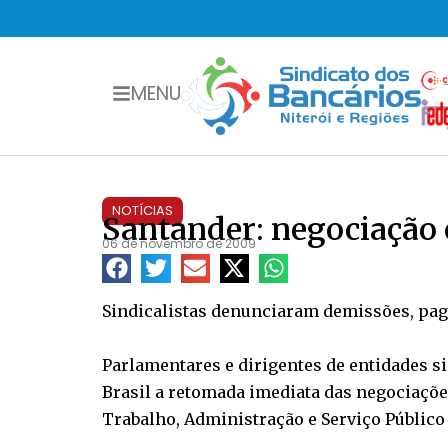
MENU
NOTÍCIAS
Santander: negociação
06 de novembro de 2009
Sindicalistas denunciaram demissões, pag
Parlamentares e dirigentes de entidades s
Brasil a retomada imediata das negociações
Trabalho, Administração e Serviço Público