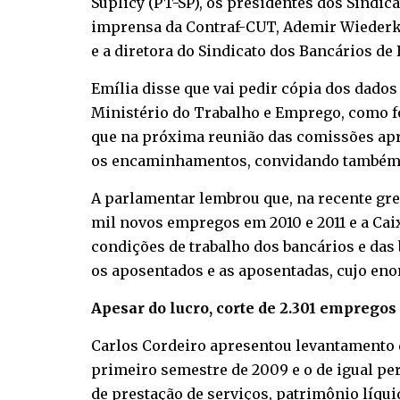
Suplicy (PT-SP), os presidentes dos Sindica
imprensa da Contraf-CUT, Ademir Wiederke
e a diretora do Sindicato dos Bancários de 
Emília disse que vai pedir cópia dos dad
Ministério do Trabalho e Emprego, como f
que na próxima reunião das comissões apr
os encaminhamentos, convidando também 
A parlamentar lembrou que, na recente gre
mil novos empregos em 2010 e 2011 e a Cai
condições de trabalho dos bancários e das
os aposentados e as aposentadas, cujo eno
Apesar do lucro, corte de 2.301 empregos
Carlos Cordeiro apresentou levantamento 
primeiro semestre de 2009 e o de igual per
de prestação de serviços, patrimônio líqui