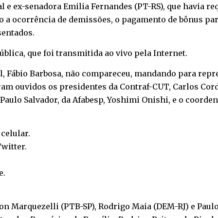
al e ex-senadora Emilia Fernandes (PT-RS), que havia re
 a ocorrência de demissões, o pagamento de bônus para
sentados.
blica, que foi transmitida ao vivo pela Internet.
l, Fábio Barbosa, não compareceu, mandando para repre
am ouvidos os presidentes da Contraf-CUT, Carlos Cord
, Paulo Salvador, da Afabesp, Yoshimi Onishi, e o coord
o
celular
.
witter
.
e
.
n Marquezelli (PTB-SP), Rodrigo Maia (DEM-RJ) e Paul