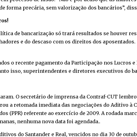
 de forma precária, sem valorização dos bancários”, diss
ros!
ítica de bancarização só trará resultados se houver resp
adores e do descaso com os direitos dos aposentados.
ados o recente pagamento da Participação nos Lucros e
anto isso, superintendentes e diretores executivos do 
aram. O secretário de imprensa da Contraf-CUT lembrou
obrou a retomada imediata das negociações do Aditivo à
os (PPR) referente ao exercício de 2009. A rodada marca
manas, nenhuma nova data foi agendada..
tivos do Santander e Real, vencidos no dia 30 de outub