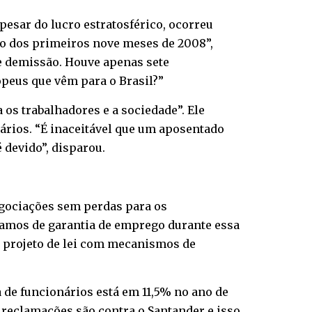
esar do lucro estratosférico, ocorreu
 o dos primeiros nove meses de 2008”,
e demissão. Houve apenas sete
opeus que vêm para o Brasil?”
 os trabalhadores e a sociedade”. Ele
ários. “É inaceitável que um aposentado
é devido”, disparou.
gociações sem perdas para os
isamos de garantia de emprego durante essa
m projeto de lei com mecanismos de
a de funcionários está em 11,5% no ano de
 reclamações são contra o Santander e isso