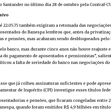
ao Santander no último dia 28 de outubro pela Contraf-C
sivo
 22.05.75 também exigiram a retomada das negociações, 
sentados do Banespa lembrou que, antes da privatizaçã
ias e pensões, mas acabaram sendo desbloqueados pelo 
 pelo banco, mas durante cinco anos não houve reajuste 
ta do pagamento de aposentados e pensionistas”, salien
ticou a falta de seriedade do banco nas negociações do
sse que já colheu assinaturas suficientes e pode apres
entar de Inquérito (CPI) investigue esses títulos fede
aposentadorias e pensões, que ficaram congeladas entre 
Banespa, quando foram emitidos R$ 4,9 bilhões em títu