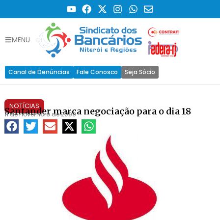
MENU
Canal de Denúncias
Fale Conosco
Seja Sócio
NOTÍCIAS
Santander marca negociação para o dia 18
11 de novembro de 2009