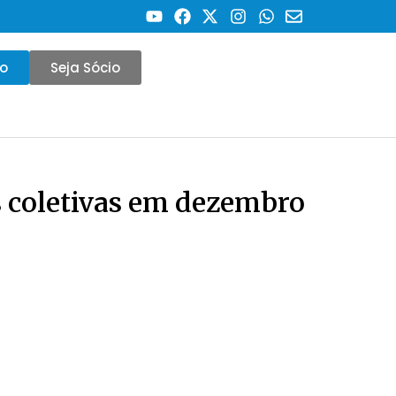
co
Seja Sócio
 coletivas em dezembro