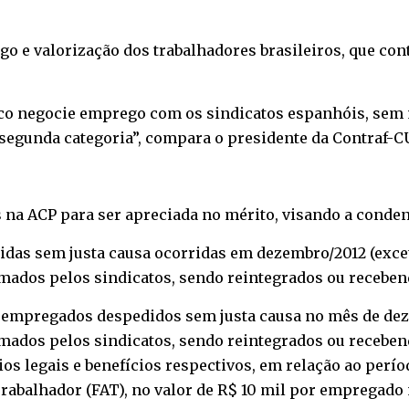
go e valorização dos trabalhadores brasileiros, que c
nco negocie emprego com os sindicatos espanhóis, sem 
segunda categoria”, compara o presidente da Contraf-C
na ACP para ser apreciada no mérito, visando a conden
edidas sem justa causa ocorridas em dezembro/2012 (ex
mados pelos sindicatos, sendo reintegrados ou recebend
os empregados despedidos sem justa causa no mês de de
mados pelos sindicatos, sendo reintegrados ou recebend
os legais e benefícios respectivos, em relação ao perí
rabalhador (FAT), no valor de R$ 10 mil por empregado 