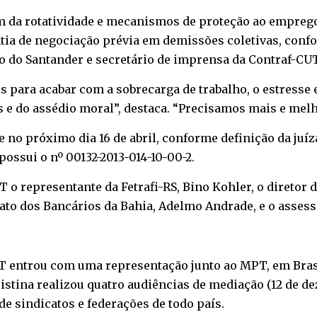
m da rotatividade e mecanismos de proteção ao empreg
ntia de negociação prévia em demissões coletivas, confo
io do Santander e secretário de imprensa da Contraf-C
 para acabar com a sobrecarga de trabalho, o estresse 
 e do assédio moral”, destaca. “Precisamos mais e mel
 no próximo dia 16 de abril, conforme definição da juí
ossui o nº 00132-2013-014-10-00-2.
 representante da Fetrafi-RS, Bino Kohler, o diretor d
icato dos Bancários da Bahia, Adelmo Andrade, e o assess
UT entrou com uma representação junto ao MPT, em Bras
stina realizou quatro audiências de mediação (12 de deze
de sindicatos e federações de todo país.