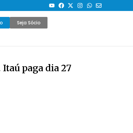
co
Seja Sócio
 Itaú paga dia 27