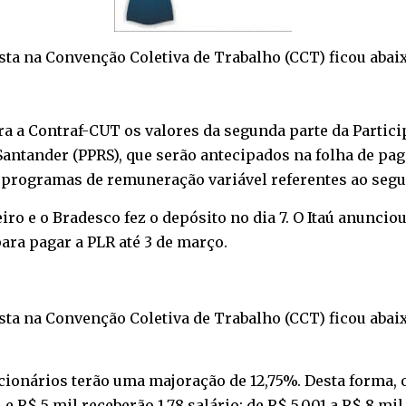
sta na Convenção Coletiva de Trabalho (CCT) ficou abaix
ara a Contraf-CUT os valores da segunda parte da Partic
antander (PPRS), que serão antecipados na folha de pag
programas de remuneração variável referentes ao segu
eiro e o Bradesco fez o depósito no dia 7. O Itaú anuncio
ara pagar a PLR até 3 de março.
sta na Convenção Coletiva de Trabalho (CCT) ficou abaix
ionários terão uma majoração de 12,75%. Desta forma, 
 e R$ 5 mil receberão 1,78 salário; de R$ 5.001 a R$ 8 mil 