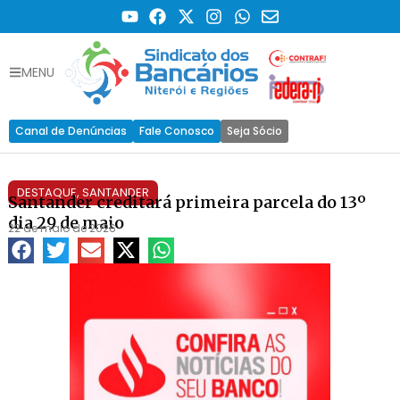
MENU
Canal de Denúncias
Fale Conosco
Seja Sócio
DESTAQUE
,
SANTANDER
Santander creditará primeira parcela do 13º
dia 29 de maio
22 de maio de 2026