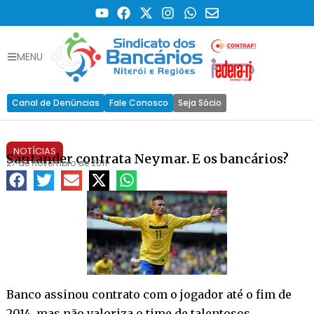
MENU
Canal de Denúncias
Fale Conosco
Seja Sócio
NOTÍCIAS
Santander contrata Neymar. E os bancários?
27 de novembro de 2011
Banco assinou contrato com o jogador até o fim de
2014, mas não valoriza o time de talentosos