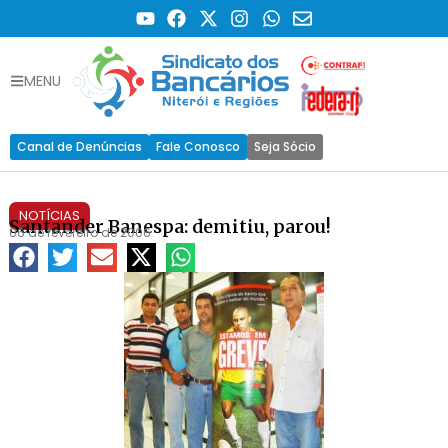
MENU
Canal de Denúncias
Fale Conosco
Seja Sócio
NOTÍCIAS
Santander Banespa: demitiu, parou!
06 de fevereiro de 2006