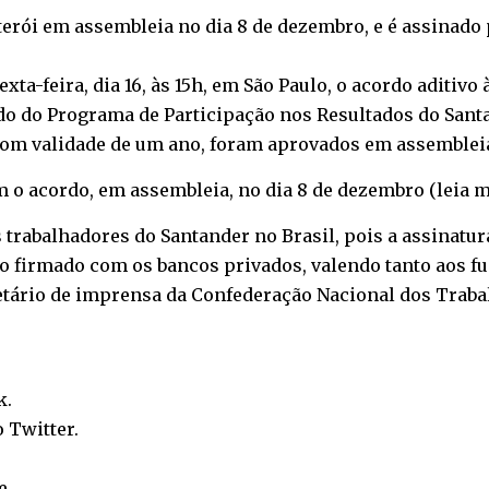
erói em assembleia no dia 8 de dezembro, e é assinado pe
ta-feira, dia 16, às 15h, em São Paulo, o acordo aditiv
do do Programa de Participação nos Resultados do San
com validade de um ano, foram aprovados em assembleia
m o acordo, em assembleia, no dia 8 de dezembro (
leia m
trabalhadores do Santander no Brasil, pois a assinatu
vo firmado com os bancos privados, valendo tanto aos f
retário de imprensa da Confederação Nacional dos Trab
k
.
o
Twitter
.
e
.