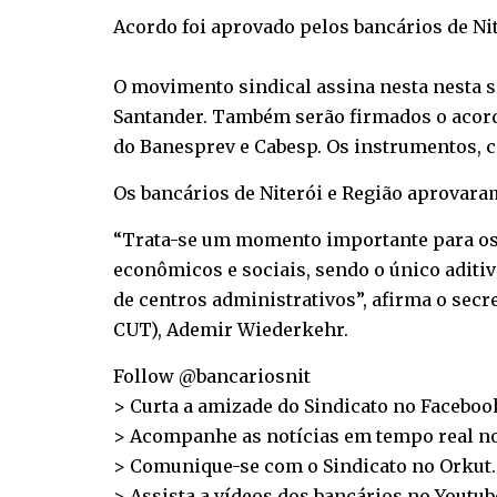
Acordo foi aprovado pelos bancários de Nit
O movimento sindical assina nesta nesta sex
Santander. Também serão firmados o acor
do Banesprev e Cabesp. Os instrumentos, 
Os bancários de Niterói e Região aprovara
“Trata-se um momento importante para os 
econômicos e sociais, sendo o único aditi
de centros administrativos”, afirma o sec
CUT), Ademir Wiederkehr.
Follow @bancariosnit
> Curta a amizade do Sindicato no
Faceboo
> Acompanhe as notícias em tempo real n
> Comunique-se com o Sindicato no
Orkut
.
> Assista a vídeos dos bancários no
Youtub