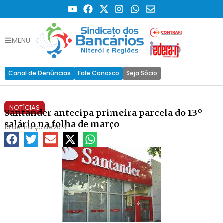
MENU
Canal de Denúncias
Fale Conosco
Seja Sócio
NOTÍCIAS
Santander antecipa primeira parcela do 13º
salário na folha de março
16 de março de 2014