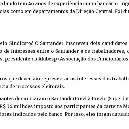
rlando tem 46 anos de experiência como bancário. Ing
cias como em departamentos da Direção Central. Foi di
elo Sindicato? O Santander inscreveu dois candidatos
o de interesses entre o Santander e os trabalhadores,
es, presidente da Afubesp (Associação dos Funcionário
iros que deveriam representar os interesses dos trabal
ncia de processos eleitorais.
pantes denunciaram o SantanderPrevi à Previc (Superin
$ 36 milhões imposto aos participantes da carteira M
dores indicados pelo banco. Por isso, eles foram autuad