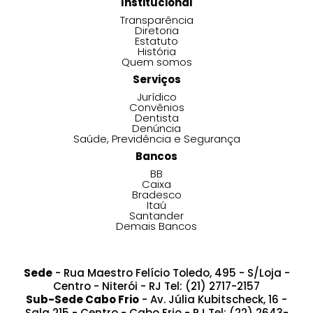
Institucional
Transparência
Diretoria
Estatuto
História
Quem somos
Serviços
Jurídico
Convênios
Dentista
Denúncia
Saúde, Previdência e Segurança
Bancos
BB
Caixa
Bradesco
Itaú
Santander
Demais Bancos
Sede
- Rua Maestro Felício Toledo, 495 - S/Loja -
Centro - Niterói - RJ Tel: (21) 2717-2157
Sub-Sede Cabo Frio
- Av. Júlia Kubitscheck, 16 -
Sala 215 - Centro - Cabo Frio - RJ Tel: (22) 2643-