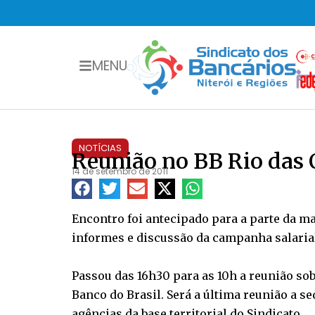
MENU
NOTÍCIAS
Reunião no BB Rio das O
14 de setembro de 2011
Encontro foi antecipado para a parte da man
informes e discussão da campanha salarial
Passou das 16h30 para as 10h a reunião sobr
Banco do Brasil. Será a última reunião a s
agências da base territorial do Sindicato.