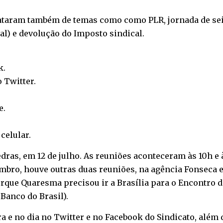
ataram também de temas como como PLR, jornada de seis 
al) e devolução do Imposto sindical.
k
.
o
Twitter
.
e
.
o
celular
.
edras, em 12 de julho. As reuniões aconteceram às 10h e à
mbro, houve outras duas reuniões, na agência Fonseca e 
que Quaresma precisou ir a Brasília para o Encontro d
Banco do Brasil).
a e no dia no
Twitter
e no
Facebook
do Sindicato, além