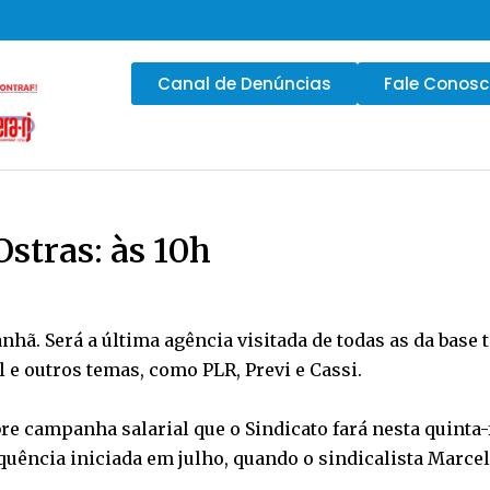
Canal de Denúncias
Fale Conos
stras: às 10h
hã. Será a última agência visitada de todas as da base t
 e outros temas, como PLR, Previ e Cassi.
e campanha salarial que o Sindicato fará nesta quinta-fe
equência iniciada em julho, quando o sindicalista Marce