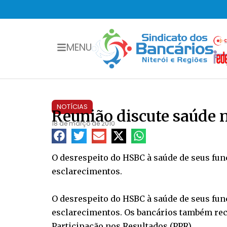
MENU
NOTÍCIAS
Reunião discute saúde
18 de março de 2010
O desrespeito do HSBC à saúde de seus fun
esclarecimentos.
O desrespeito do HSBC à saúde de seus fun
esclarecimentos. Os bancários também re
Participação nos Resultados (PPR).