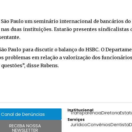
m São Paulo um seminário internacional de bancários do
nas duas instituições. Estarão presentes sindicalistas 
sentante.
o Paulo para discutir o balanço do HSBC. O Departamen
os problemas em relação a valorização dos funcionário
 questões”, disse Rubens.
Institucional
Transparência
Diretoria
Estat
Canal de Denúncias
Serviços
Jurídico
Convênios
Dentista
D
RECEBA NOSSA
NEWSLETTER