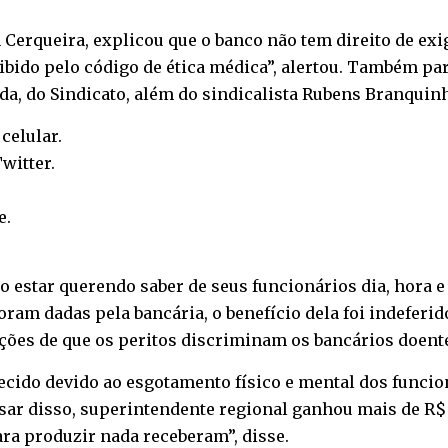
n Cerqueira, explicou que o banco não tem direito de ex
oibido pelo código de ética médica”, alertou. Também p
da, do Sindicato, além do sindicalista Rubens Branquin
o
celular
.
witter
.
e
.
 estar querendo saber de seus funcionários dia, hora e
am dadas pela bancária, o benefício dela foi indeferido
ções de que os peritos discriminam os bancários doent
cido devido ao esgotamento físico e mental dos funcion
sar disso, superintendente regional ganhou mais de R$
a produzir nada receberam”, disse.