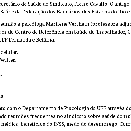
cretário de Saúde do Sindicato, Pietro Cavallo. O antig
Saúde da Federação dos Bancários dos Estados do Rio e 
 reunião a psicóloga Marilene Verthein (professora adju
or do Centro de Referência em Saúde do Trabalhador, Ce
UFF Fernanda e Betânia.
o
celular
.
witter
.
e
.
as
ato com o Departamento de Piscologia da UFF através do
o reuniões frequentes no sindicato sobre saúde do trab
ia médica, benefícios do INSS, medo do desemprego, Com