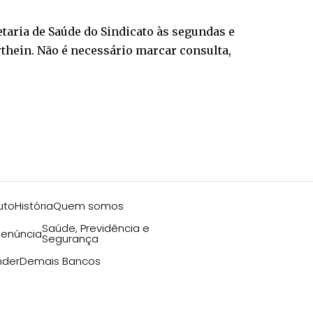
taria de Saúde do Sindicato às segundas e
rthein. Não é necessário marcar consulta,
uto
História
Quem somos
Saúde, Previdência e
enúncia
Segurança
nder
Demais Bancos