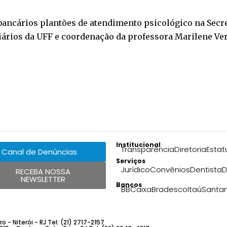
ancários plantões de atendimento psicológico na Secre
giários da UFF e coordenação da professora Marilene Ve
Institucional
Transparência
Diretoria
Estat
Canal de Denúncias
Serviços
Jurídico
Convênios
Dentista
D
RECEBA NOSSA
NEWSLETTER
Bancos
BB
Caixa
Bradesco
Itaú
Santa
 - Niterói - RJ Tel: (21) 2717-2157