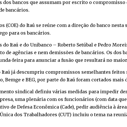
es dos bancos que assumam por escrito o compromisso d
de bancários.
COE) do Itaú se reúne com a direção do banco nesta seg
ego para os bancários.
s do Itaú e do Unibanco – Roberto Setúbal e Pedro More
 de agências e nem demissões de bancários. Os dos b
unda-feira para anunciar a fusão que resultará no maior
o Itaú já descumpriu compromissos semelhantes feitos 
, Bemge e BEG, por parte do Itaú foram cortados mais de
mento sindical definiu várias medidas para impedir de
resa, uma plenária com os funcionários (com data que s
o de Defesa Econômica (Cade), pedir audiência à área
Única dos Trabalhadores (CUT) incluiu o tema na reunião