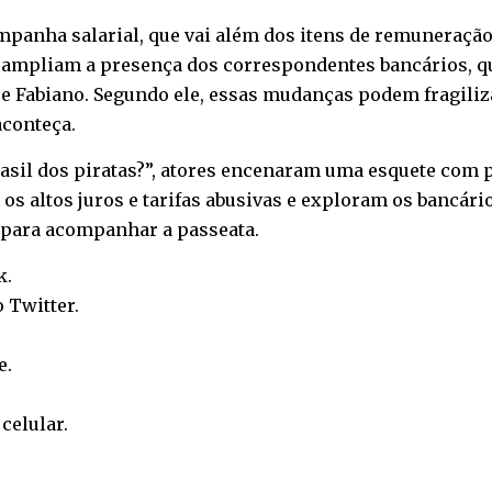
panha salarial, que vai além dos itens de remuneração
 ampliam a presença dos correspondentes bancários, qu
se Fabiano. Segundo ele, essas mudanças podem fragiliza
aconteça.
 Brasil dos piratas?”, atores encenaram uma esquete com
s altos juros e tarifas abusivas e exploram os bancár
 para acompanhar a passeata.
k
.
o
Twitter
.
e
.
o
celular
.