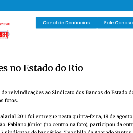
Canal de Denúncias
Fale Conos
es no Estado do Rio
 de reivindicações ao Sindicato dos Bancos do Estado d
s fotos.
arial 2011 foi entregue nesta quinta-feira, 18 de agosto
ião, Fabiano Júnior (no centro na foto), participou da 
2 sindicatos de bancários. Teophilo de Azeredo Santos, 