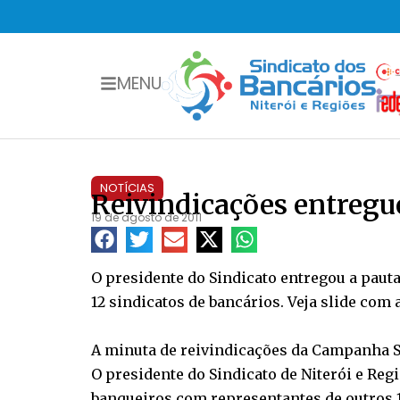
MENU
NOTÍCIAS
Reivindicações entregu
19 de agosto de 2011
O presidente do Sindicato entregou a pauta
12 sindicatos de bancários. Veja slide com a
A minuta de reivindicações da Campanha Sal
O presidente do Sindicato de Niterói e Reg
banqueiros com representantes de outros 1