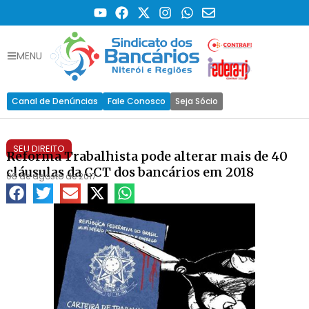
MENU
Canal de Denúncias
Fale Conosco
Seja Sócio
SEU DIREITO
Reforma Trabalhista pode alterar mais de 40
cláusulas da CCT dos bancários em 2018
08 de agosto de 2017