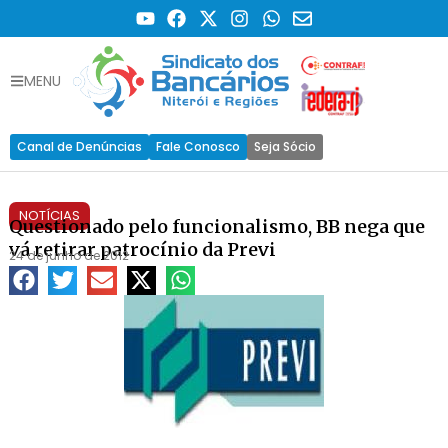
MENU
Canal de Denúncias
Fale Conosco
Seja Sócio
NOTÍCIAS
Questionado pelo funcionalismo, BB nega que
vá retirar patrocínio da Previ
24 de junho de 2012