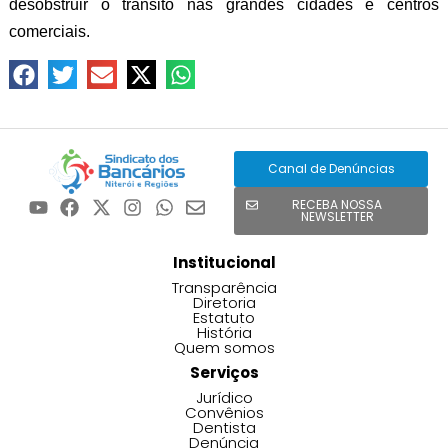
desobstruir o trânsito nas grandes cidades e centros
comerciais.
Canal de Denúncias
RECEBA NOSSA
NEWSLETTER
Institucional
Transparência
Diretoria
Estatuto
História
Quem somos
Serviços
Jurídico
Convênios
Dentista
Denúncia