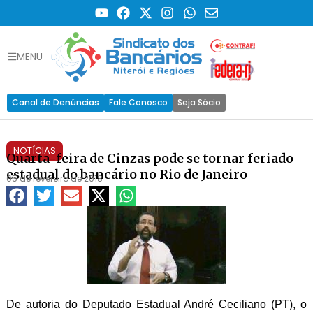
MENU
Canal de Denúncias
Fale Conosco
Seja Sócio
NOTÍCIAS
Quarta-feira de Cinzas pode se tornar feriado
estadual do bancário no Rio de Janeiro
05 de fevereiro de 2018
De autoria do Deputado Estadual André Ceciliano (PT), o