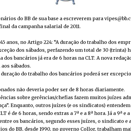
ionários do BB de sua base a escreverem para vipes@bb.c
nal da campanha salarial de 2011.
 há 45 anos, no Artigo 224: “A duração do trabalho dos 
xceção dos sábados, perfazendo um total de 30 (trinta) 
da dos bancários já era de 6 horas na CLT. A nova redaçã
 aos sábados.
“A duração do trabalho dos bancários poderá ser excepc
onados não deveria poder ser de 8 horas diariamente.
dências sobre gerências/chefias fazem muitos juízes ad
nça”. Enquanto, outros juízes (e os sindicatos) entende
T é de 6 horas, sendo extras a 7ª e a 8ª hora. Já a 9ª e 
tre os bancários, segundo esses juízes, o sindicato e 
rios do BB, desde 1990, no governo Collor, trabalham ma