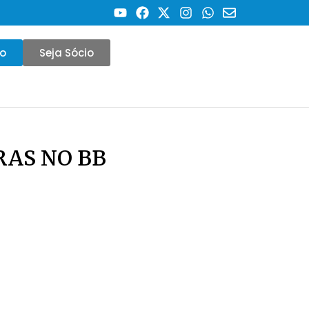
co
Seja Sócio
ORAS NO BB