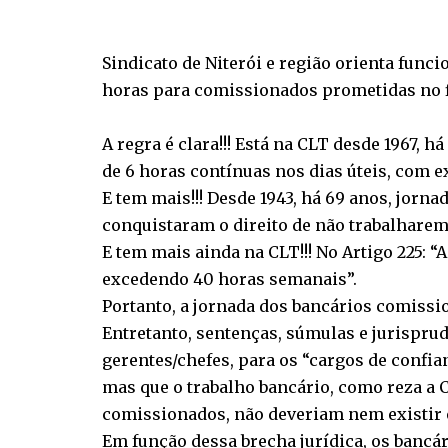
Sindicato de Niterói e região orienta func
horas para comissionados prometidas no fi
A regra é clara!!! Está na CLT desde 1967,
de 6 horas contínuas nos dias úteis, com e
E tem mais!!! Desde 1943, há 69 anos, jorna
conquistaram o direito de não trabalharem
E tem mais ainda na CLT!!! No Artigo 225: 
excedendo 40 horas semanais”.
Portanto, a jornada dos bancários comissi
Entretanto, sentenças, súmulas e jurispru
gerentes/chefes, para os “cargos de confia
mas que o trabalho bancário, como reza a CL
comissionados, não deveriam nem existir en
Em função dessa brecha jurídica, os bancá