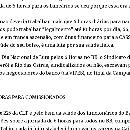
nada de 6 horas para os bancários se deu porque essa er
 não deveria trabalhar mais que 6 horas diárias para não
s pode trabalhar “legalmente” até 10 horas por dia, 66
ue em franca ascensão, com ônus financeiro para a CASSI
aúde do seu bolso, é uma luta por sua saúde física.
o, Dia Nacional de Luta pelas 6 Horas no BB, o Sindicato 
terói a Rio das Ostras, sindicalizados ou não, escrevam 
os negociadores do banco (da VIPES), no final da Campan
ORAS PARA COMISSIONADOS
e 225 da CLT e pelo bem da saúde dos funcionários do B
ções sobre a jornada de 6 horas para todos no BB, cum
 Tal jornada já foi restabelecida em vários cargos na 