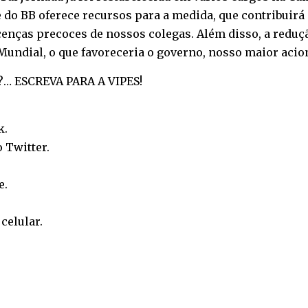
e do BB oferece recursos para a medida, que contribuirá 
cenças precoces de nossos colegas. Além disso, a reduçã
Mundial, o que favoreceria o governo, nosso maior acion
… ESCREVA PARA A VIPES!
k
.
o
Twitter
.
e
.
o
celular
.