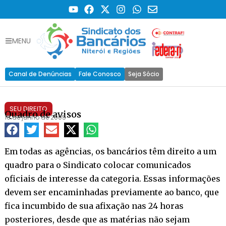
MENU
Canal de Denúncias
Fale Conosco
Seja Sócio
SEU DIREITO
Quadro de avisos
16 de junho de 2005
Em todas as agências, os bancários têm direito a um
quadro para o Sindicato colocar comunicados
oficiais de interesse da categoria. Essas informações
devem ser encaminhadas previamente ao banco, que
fica incumbido de sua afixação nas 24 horas
posteriores, desde que as matérias não sejam