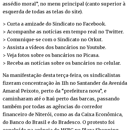
assédio moral”, no menu principal (canto superior à
esquerda de todas as telas do site).
> Curta a amizade do Sindicato no
Facebook
.
> Acompanhe as notícias em tempo real no
Twitter
.
> Comunique-se com o Sindicato no
Orkut
.
> Assista a vídeos dos bancários no
Youtube
.
> Veja fotos sobre os bancários no
Picasa
.
> Receba as notícias sobre os bancários no
celular
.
Na manifestação desta terça-feira, os sindicalistas
fizeram concentração às 11h no Santander da Avenida
Amaral Peixoto, perto da “prefeitura nova”, e
caminharam até o Itaú perto das barcas, passando
também por todas as agências do corredor
financeiro de Niterói, como as da Caixa Econômica,
do Banco do Brasil e do Bradesco. O protesto foi
concluído na agência do HSBC no Plaza Shopping.