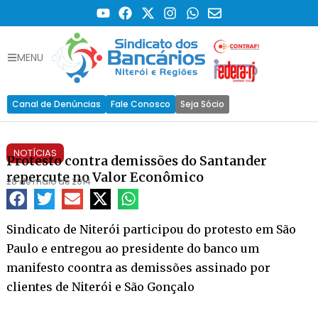
MENU
Canal de Denúncias
Fale Conosco
Seja Sócio
NOTÍCIAS
Protesto contra demissões do Santander
repercute no Valor Econômico
28 de maio de 2014
Sindicato de Niterói participou do protesto em São
Paulo e entregou ao presidente do banco um
manifesto coontra as demissões assinado por
clientes de Niterói e São Gonçalo