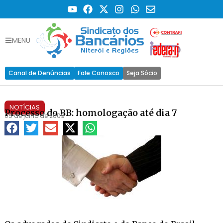
MENU
Canal de Denúncias
Fale Conosco
Seja Sócio
NOTÍCIAS
Processo do BB: homologação até dia 7
05 de julho de 2009