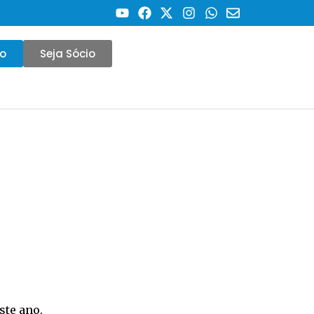
co
Seja Sócio
ste ano.