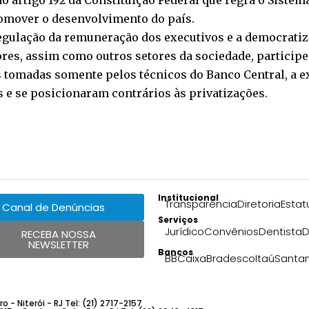
 artigo 192 da Constituição Federal que regra o Sistem
romover o desenvolvimento do país.
regulação da remuneração dos executivos e a democrati
res, assim como outros setores da sociedade, particip
s tomadas somente pelos técnicos do Banco Central, a e
e se posicionaram contrários às privatizações.
Institucional
Transparência
Diretoria
Estat
Canal de Denúncias
Serviços
Jurídico
Convênios
Dentista
D
RECEBA NOSSA
NEWSLETTER
Bancos
BB
Caixa
Bradesco
Itaú
Santa
 - Niterói - RJ Tel: (21) 2717-2157