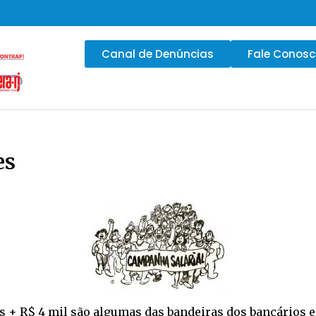
Canal de Denúncias
Fale Conos
es
ios + R$ 4 mil são algumas das bandeiras dos bancários e