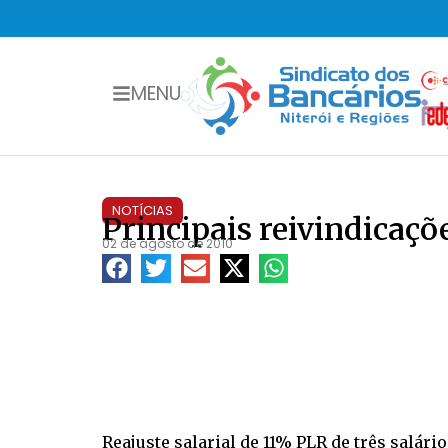
MENU
NOTÍCIAS
Principais reivindicaçõ
02 de agosto de 2010
Reajuste salarial de 11% PLR de três salár