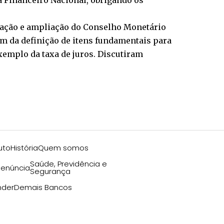
a Financeiro Nacional, obrigando os
zação e ampliação do Conselho Monetário
em da definição de itens fundamentais para
xemplo da taxa de juros. Discutiram
uto
História
Quem somos
Saúde, Previdência e
enúncia
Segurança
nder
Demais Bancos