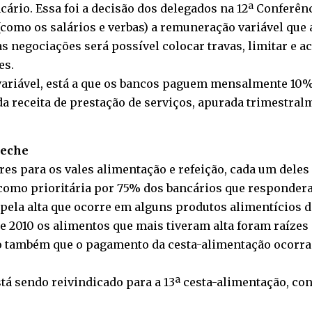
ário. Essa foi a decisão dos delegados na 12ª Conferên
como os salários e verbas) a remuneração variável que 
s negociações será possível colocar travas, limitar e 
es.
ariável, está a que os bancos paguem mensalmente 10% 
a receita de prestação de serviços, apurada trimestralm
reche
s para os vales alimentação e refeição, cada um deles
 como prioritária por 75% dos bancários que respondera
 pela alta que ocorre em alguns produtos alimentícios 
e 2010 os alimentos que mais tiveram alta foram raízes 
vado também que o pagamento da cesta-alimentação ocorra
tá sendo reivindicado para a 13ª cesta-alimentação, c