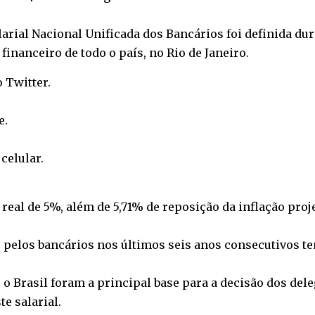
rial Nacional Unificada dos Bancários foi definida dur
inanceiro de todo o país, no Rio de Janeiro.
o
Twitter
.
e
.
o
celular
.
eal de 5%, além de 5,71% de reposição da inflação proj
 pelos bancários nos últimos seis anos consecutivos t
o o Brasil foram a principal base para a decisão dos de
e salarial.