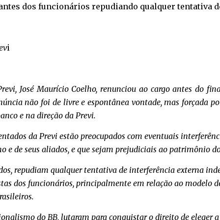
tantes dos funcionários repudiando qualquer tentativa d
ev
i
a Previ, José Maurício Coelho, renunciou ao cargo antes do f
enúncia não foi de livre e espontânea vontade, mas forçada po
anco e na direção da Previ.
entados da Previ estão preocupados com eventuais interferênci
o e de seus aliados, e que sejam prejudiciais ao patrimônio d
ados, repudiam qualquer tentativa de interferência externa ind
istas dos funcionários, principalmente em relação ao modelo d
asileiros.
ionalismo do BB, lutaram para conquistar o direito de eleger 