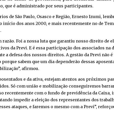
o, que é administrado por seus participantes.
ários de São Paulo, Osasco e Região, Ernesto Izumi, lem
início dos anos 2000, e mais recentemente no de Temer
.
razão. Foi a nossa luta que garantiu nosso direito de 
ltivos da Previ. E é essa participação dos associados na
e a defesa dos nossos direitos. A gestão da Previ não é t
o porque sabem que um dia dependerão dessas aposentad
ilização”, afirmou.
aposentados e da ativa, estejam atentos aos próximos p
dos. Só com união e mobilização conseguiremos barrar 
so recentemente com o fundo de previdência da Caixa, i
ntando impedir a eleição dos representantes dos trabal
esses ataques, e faremos o mesmo com a Previ”, reforço