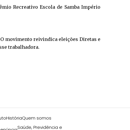
Grêmio Recreativo Escola de Samba Império
. O movimento reivindica eleições Diretas e
sse trabalhadora.
uto
História
Quem somos
Saúde, Previdência e
enúncia