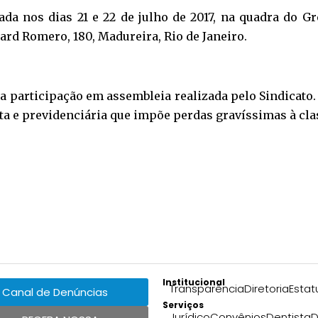
zada nos dias 21 e 22 de julho de 2017, na quadra do 
ard Romero, 180, Madureira, Rio de Janeiro.
u a participação em assembleia realizada pelo Sindicato
ta e previdenciária que impõe perdas gravíssimas à cla
Institucional
Transparência
Diretoria
Estat
Canal de Denúncias
Serviços
Jurídico
Convênios
Dentista
D