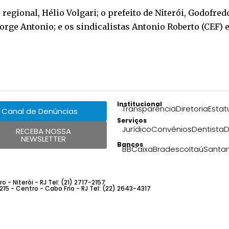
egional, Hélio Volgari; o prefeito de Niterói, Godofredo
Jorge Antonio; e os sindicalistas Antonio Roberto (CEF) 
Institucional
Transparência
Diretoria
Estat
Canal de Denúncias
Serviços
Jurídico
Convênios
Dentista
D
RECEBA NOSSA
NEWSLETTER
Bancos
BB
Caixa
Bradesco
Itaú
Santa
 - Niterói - RJ Tel: (21) 2717-2157
 215 - Centro - Cabo Frio - RJ Tel: (22) 2643-4317