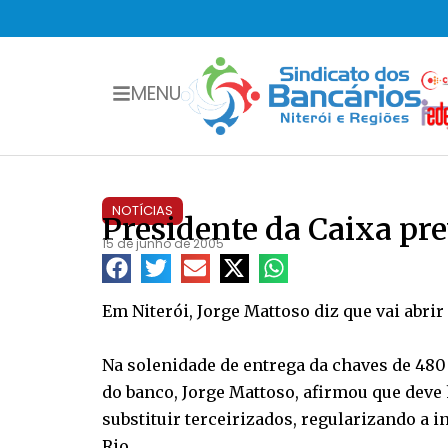
MENU
NOTÍCIAS
Presidente da Caixa pr
15 de junho de 2005
Em Niterói, Jorge Mattoso diz que vai abri
Na solenidade de entrega da chaves de 480
do banco, Jorge Mattoso, afirmou que dev
substituir terceirizados, regularizando a 
Rio.