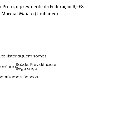
 Pinto; o presidente da Federação RJ-ES,
e Marcial Maiato (Unibanco).
uto
História
Quem somos
Saúde, Previdência e
enúncia
Segurança
nder
Demais Bancos