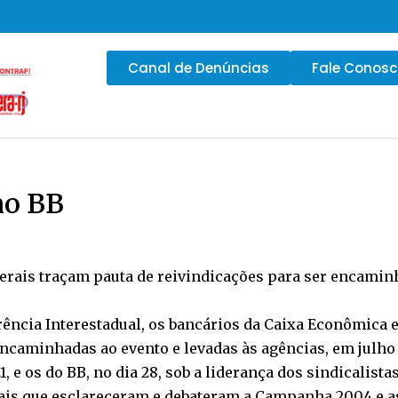
Canal de Denúncias
Fale Conos
no BB
rais traçam pauta de reivindicações para ser encaminh
ência Interestadual, os bancários da Caixa Econômica 
encaminhadas ao evento e levadas às agências, em julho 
1, e os do BB, no dia 28, sob a liderança dos sindicalis
ais que esclareceram e debateram a Campanha 2004 e as