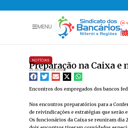
MENU
NOTÍCIAS
Preparação na Caixa e 
29 de junho de 2005
Encontros dos empregados dos bancos fede
Nos encontros preparatórios para a Confer
de reivindicações e estratégias que serão 
Os funcionários da Caixa se reuniram dia 2
dois encontros tiveram convidados especi