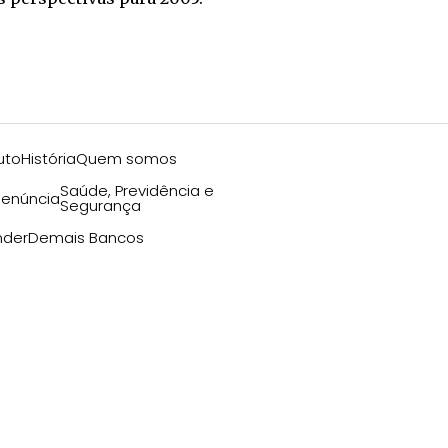
uto
História
Quem somos
Saúde, Previdência e
enúncia
Segurança
nder
Demais Bancos