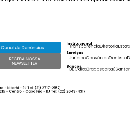
Institucional
Transparência
Diretoria
Estat
Canal de Denúncias
Serviços
Jurídico
Convênios
Dentista
D
RECEBA NOSSA
NEWSLETTER
Bancos
BB
Caixa
Bradesco
Itaú
Santa
 - Niterói - RJ Tel: (21) 2717-2157
 215 - Centro - Cabo Frio - RJ Tel: (22) 2643-4317