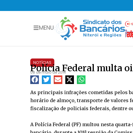
MENU
NOTÍCIAS
Polícia Federal multa o
08 de maio de 2014
As principais infrações cometidas pelos b
horário de almoço, transporte de valores 
fiscalização de policiais federais, dentre o
A Polícia Federal (PF) multou nesta quarta
bancário, durante a 101ª reunião da Comiss