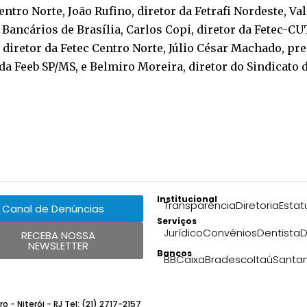
entro Norte, João Rufino, diretor da Fetrafi Nordeste, V
Bancários de Brasília, Carlos Copi, diretor da Fetec-CUT
 diretor da Fetec Centro Norte, Júlio César Machado, pr
da Feeb SP/MS, e Belmiro Moreira, diretor do Sindicato
Institucional
Transparência
Diretoria
Estat
Canal de Denúncias
Serviços
Jurídico
Convênios
Dentista
D
RECEBA NOSSA
NEWSLETTER
Bancos
BB
Caixa
Bradesco
Itaú
Santa
 - Niterói - RJ Tel: (21) 2717-2157