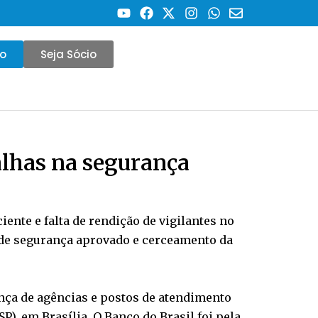
co
Seja Sócio
alhas na segurança
nte e falta de rendição de vigilantes no
o de segurança aprovado e cerceamento da
rança de agências e postos de atendimento
), em Brasília. O Banco do Brasil foi pela