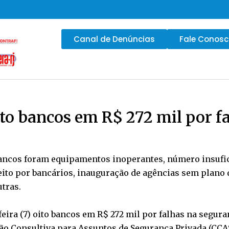
Canal de Denúncias
Fale Conos
ito bancos em R$ 272 mil por f
ancos foram equipamentos inoperantes, número insuficie
feito por bancários, inauguração de agências sem plan
utras.
-feira (7) oito bancos em R$ 272 mil por falhas na segu
ão Consultiva para Assuntos de Segurança Privada (CCASP