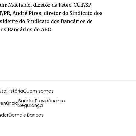
aldir Machado, diretor da Fetec-CUT/SP,
/PR, André Pires, diretor do Sindicato dos
esidente do Sindicato dos Bancários de
 dos Bancários do ABC.
uto
História
Quem somos
Saúde, Previdência e
enúncia
Segurança
nder
Demais Bancos